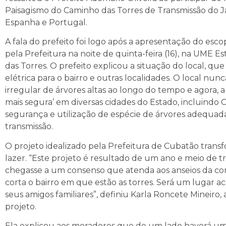
Paisagismo do Caminho das Torres de Transmissão do Ja
Espanha e Portugal.
A fala do prefeito foi logo após a apresentação do esc
pela Prefeitura na noite de quinta-feira (16), na UME
das Torres. O prefeito explicou a situação do local, qu
elétrica para o bairro e outras localidades. O local nu
irregular de árvores altas ao longo do tempo e agora, 
mais segura’ em diversas cidades do Estado, incluindo 
segurança e utilização de espécie de árvores adequada
transmissão.
O projeto idealizado pela Prefeitura de Cubatão tran
lazer. “Este projeto é resultado de um ano e meio de tr
chegasse a um consenso que atenda aos anseios da c
corta o bairro em que estão as torres. Será um lugar
seus amigos familiares”, definiu Karla Roncete Mineiro, 
projeto.
Ela explicou aos moradores que de um lado haverá uma