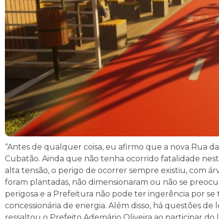
“Antes de qualquer coisa, eu afirmo que a nova Rua d
Cubatão. Ainda que não tenha ocorrido fatalidade nest
alta tensão, o perigo de ocorrer sempre existiu, com ár
foram plantadas, não dimensionaram ou não se preoc
perigosa e a Prefeitura não pode ter ingerência por se
concessionária de energia. Além disso, há questões de 
ressaltou o Prefeito Ademário Oliveira ao participar d