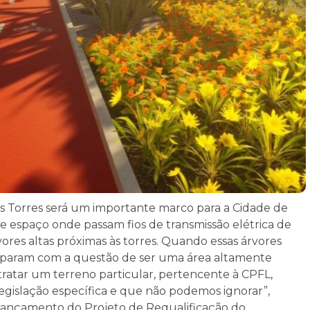
as Torres será um importante marco para a Cidade de
e espaço onde passam fios de transmissão elétrica de
vores altas próximas às torres. Quando essas árvores
uparam com a questão de ser uma área altamente
 tratar um terreno particular, pertencente à CPFL,
legislação específica e que não podemos ignorar”,
o lançamento do Projeto de Requalificação do