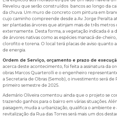
Revelou que serão construídos bancos ao longo da cal
da chuva. Um muro de concreto com pintura em branco v
cujo caminho compreende desde a Av. Jorge Peralta at
ser plantadas árvores que atinjam mais de três metros 
externamente. Desta forma, a vegetação indicada é a de 
de árvores nativas como as espécies manacá-de-cheiro,
clorofito e torena. O local terá placas de aviso quanto 
de energia.
Ordem de Serviço, orçamento e prazo de execuçã
acerca deste acontecimento, foi feita a assinatura da o
obras Marcos Quarterolli e o engenheiro representant
a Secretaria de Obras (Semob), o investimento será de 
primeiro semestre de 2025.
Ademário Oliveira comentou ainda que o projeto se co
trazendo ganhos para o bairro em várias situações. Al
paisagem, muda a urbanização, qualifica o ambiente e a
revitalização da Rua das Torres será mais um dos desta