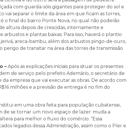
çada com guarda-sóis gigantes para proteger do sol e
ai separar o limite da área em que ficam as torres,
é o final do bairro Ponte Nova, no qual não poderão
de altura depois de crescidas, internamente e
arbustos e plantas baixas. Para isso, haverá o plantio
 jerivá, areca-bambu, além dos arbustos pingo-de-ouro,
ao perigo de transitar na área das torres de transmissão
o –
Após as explicações iniciais para situar os presentes
rdem de serviço pelo prefeito Ademário, o secretário de
e da empresa que vai executar as obras. De acordo com
R$16 milhões e a previsão de entrega é no fim do
nstitui em uma obra feita para população cubatense,
ém de se tornar um novo espaço de lazer: muda a
ltera para melhor o fluxo do comércio. “Essa
cados legados dessa Administração, assim como o Píer e