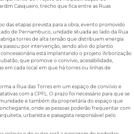
rdim Casqueiro, trecho que fica entre as Ruas
opo das etapas prevista para a obra, evento promovido
 Estado de Pernambuco, unidade situada ao lado da Rua
e abriga torres de alta tensão que distribuem energia
nca passou por intervenção, sendo alvo do plantio
a concessionária está implantando o projeto ‘Arborização
Cubatão, que promove o convívio, acessibilidade,
s em cada local em que há torres ou linhas de
sforma a Rua das Torres em um espaço de convívio e
atativas com a CPFL. O prazo foi necessário para que se
omunidade e também da proprietária do espaço que
 aconchegante, onde as pessoas poderão frequentar com
arquiteta, urbanista e paisagista responsável pelo
 ciclovia e do outro será a passagem de pedestre.