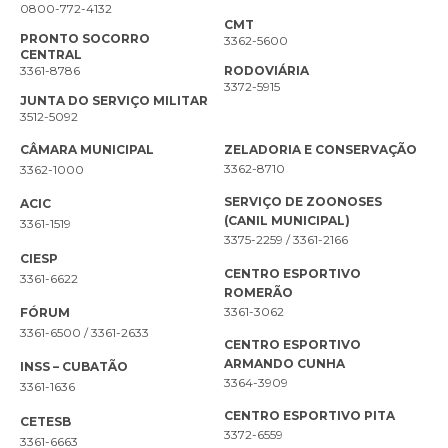
0800-772-4132
CMT
PRONTO SOCORRO
3362-5600
CENTRAL
3361-8786
RODOVIÁRIA
3372-5915
JUNTA DO SERVIÇO MILITAR
3512-5092
CÂMARA MUNICIPAL
ZELADORIA E CONSERVAÇÃO
3362-8710
3362-1000
SERVIÇO DE ZOONOSES
ACIC
(CANIL MUNICIPAL)
3361-1519
3375-2259 / 3361-2166
CIESP
CENTRO ESPORTIVO
3361-6622
ROMERÃO
3361-3062
FÓRUM
3361-6500 / 3361-2633
CENTRO ESPORTIVO
ARMANDO CUNHA
INSS – CUBATÃO
3364-3909
3361-1636
CENTRO ESPORTIVO PITA
CETESB
3372-6559
3361-6663