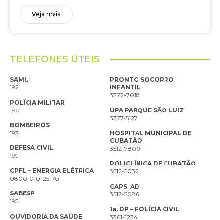
Veja mais
TELEFONES ÚTEIS
SAMU
PRONTO SOCORRO
192
INFANTIL
3372-7018
POLÍCIA MILITAR
190
UPA PARQUE SÃO LUIZ
3377-5127
BOMBEIROS
193
HOSPITAL MUNICIPAL DE
CUBATÃO
DEFESA CIVIL
3512-7800
199
POLICLÍNICA DE CUBATÃO
CPFL – ENERGIA ELÉTRICA
3512-5032
0800-010-25-70
CAPS AD
SABESP
3512-5086
195
1a. DP – POLÍCIA CIVIL
OUVIDORIA DA SAÚDE
3361-1234