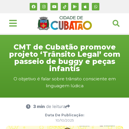
CMT de Cubatão promove
projeto ‘Trânsito Legal’ com
passeio de buggy e peças
infantis
O objetivo é falar sobre trânsito consciente em
linguagem lúdica
3 min
de leitura
Data De Publicação:
10/10/2025