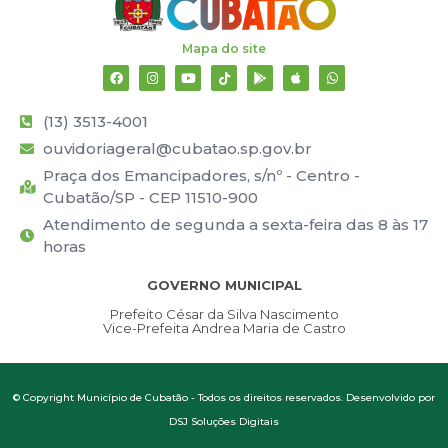
Mapa do site
(13) 3513-4001
ouvidoriageral@cubatao.sp.gov.br
Praça dos Emancipadores, s/nº - Centro -
Cubatão/SP - CEP 11510-900
Atendimento de segunda a sexta-feira das 8 às 17
horas
GOVERNO MUNICIPAL
Prefeito César da Silva Nascimento
Vice-Prefeita Andrea Maria de Castro
© Copyright Município de Cubatão - Todos os direitos reservados. Desenvolvido por
DSJ Soluções Digitais