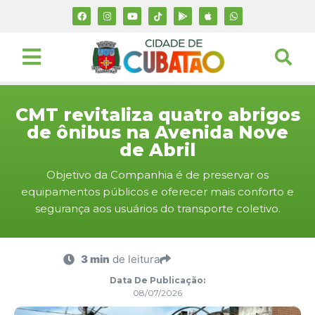
CMT revitaliza quatro abrigos
de ônibus na Avenida Nove
de Abril
Objetivo da Companhia é de preservar os
equipamentos públicos e oferecer mais conforto e
segurança aos usuários do transporte coletivo.
3 min
de leitura
Data De Publicação:
08/07/2026