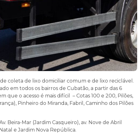
de coleta de lixo domiciliar comum e de lixo reciclável.
o em todos os bairros de Cubatão, a partir das 6
 que o acesso é mais difícil – Cotas 100 e 200, Pilões,
rança), Pinheiro do Miranda, Fabril, Caminho dos Pilões
Av. Beira-Mar (Jardim Casqueiro), av. Nove de Abril
a Natal e Jardim Nova República.