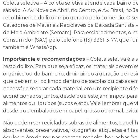
Coleta seletiva – A coleta seletiva atende cada bairro
sábado. A Av. Nove de Abril, no Centro, e Av. Brasil, n
recolhimento do lixo limpo gerado pelo comércio. O se
Catadores de Materiais Recicláveis da Baixada Santista 
de Meio Ambiente (Semam). Para esclarecimentos, o m
Consumidor (SAC) pelo telefone (13) 3361-3177, que fun
também é WhatsApp.
Importância e recomendações –
Coleta seletiva é a
resto do lixo. Para que seja eficaz, os materiais devem
orgânico ou do banheiro, diminuindo a geração de res
que deixem o lixo limpo dentro de sacolas ou caixas em 
necessário separar cada material em um recipiente dife
acondicionados juntos, desde que estejam limpos; para 
alimentos ou líquidos (sucos e etc). Vale lembrar qu
desde que embalados em papel grosso ou jornal, evita
Não podem ser reciclados: sobras de alimentos, papel hi
absorventes, preservativos, fotografias, etiquetas e fit
óculos, além de roupas, sapatos, madeira, borrachas (