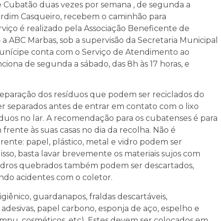
 de Cubatão duas vezes por semana , de segunda a
o Jardim Casqueiro, recebem o caminhão para
rviço é realizado pela Associação Beneficente de
– a ABC Marbas, sob a supervisão da Secretaria Municipal
unícipe conta com o Serviço de Atendimento ao
ciona de segunda a sábado, das 8h às 17 horas, e
 separação dos resíduos que podem ser reciclados do
 ser separados antes de entrar em contato com o lixo
íduos no lar. A recomendação para os cubatenses é para
frente às suas casas no dia da recolha. Não é
rente: papel, plástico, metal e vidro podem ser
isso, basta lavar brevemente os materiais sujos com
e vidros quebrados também podem ser descartados,
ndo acidentes com o coletor.
giênico, guardanapos, fraldas descartáveis,
as adesivas, papel carbono, esponja de aço, espelho e
xampu, cosméticos, etc). Estes devem ser colocados em