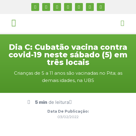
Dia C: Cubatão vacina contra
covid-19 neste sábado (5) em
três locais
Crianças de 5 a 11 anos são vacinadas no Pita; as
demais idades, na UBS
5 min
de leitura
Data De Publicação:
03/02/2022