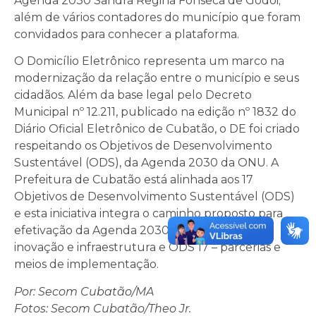
Agenda 2030 Sandra Regina Fonseca de Godoi;
além de vários contadores do município que foram
convidados para conhecer a plataforma.
O Domicílio Eletrônico representa um marco na
modernização da relação entre o município e seus
cidadãos. Além da base legal pelo Decreto
Municipal nº 12.211, publicado na edição nº 1832 do
Diário Oficial Eletrônico de Cubatão, o DE foi criado
respeitando os Objetivos de Desenvolvimento
Sustentável (ODS), da Agenda 2030 da ONU. A
Prefeitura de Cubatão está alinhada aos 17
Objetivos de Desenvolvimento Sustentável (ODS)
e esta iniciativa integra o caminho proposto para
efetivação da Agenda 2030: ODS 9 – indústria,
inovação e infraestrutura e ODS 17 – parcerias e
meios de implementação.
Por: Secom Cubatão/MA
Fotos: Secom Cubatão/Theo Jr.