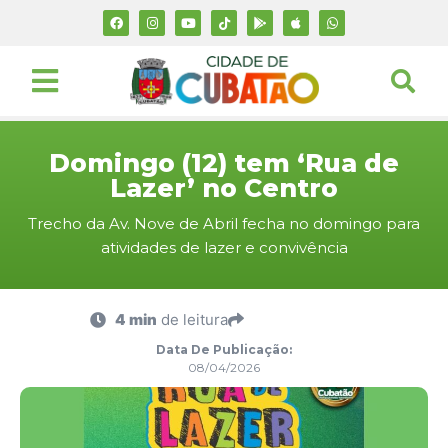
Domingo (12) tem ‘Rua de
Lazer’ no Centro
Trecho da Av. Nove de Abril fecha no domingo para
atividades de lazer e convivência
4 min
de leitura
Data De Publicação:
08/04/2026