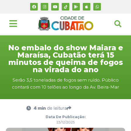
No embalo do show Maiara e
Maraísa, Cubatão terá 15
minutos de queima de fogos
na virada do ano
Serão 3,5 toneladas de fogos sem ruído. Público
contará com 10 telões ao longo da Av. Beira-Mar
4 min
de leitura
Data De Publicação:
23/12/2025