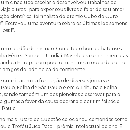
giu um cineclube escolar e desenvolveu trabalhos de
viaja o Brasil para expor seus livros e falar de seu amor
cção científica, foi finalista do prêmio Cubo de Ouro
um”. Escreveu uma aventura sobre os últimos lobisomens
ostil”.
i um cidadão do mundo. Como todo bom cubatense à
nha Férrea Santos – Jundiaí. Mas ele era um homem das
avando a Europa com pouco mais que a roupa do corpo
e amigos do lado de cá do continente.
e culminaram na fundação de diversos jornais e
o Paulo, Folha de São Paulo e em A Tribuna e Folha
ria, sendo também um dos pioneiros a escrever para o
 algumas a favor da causa operária e por fim foi sócio-
o Paulo.
 filho mais ilustre de Cubatão colecionou comendas como
beu o Troféu Juca Pato – prêmio intelectual do ano. É