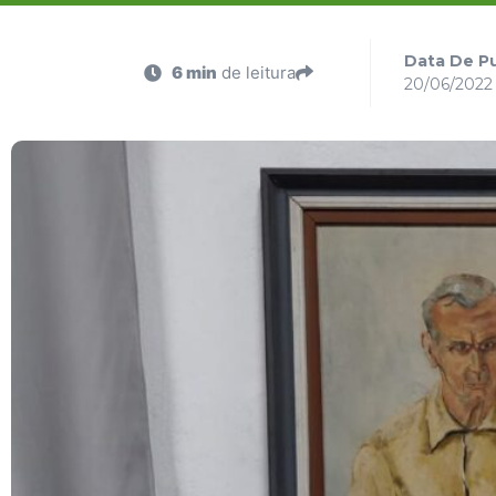
Data De Pu
6 min
de leitura
20/06/2022