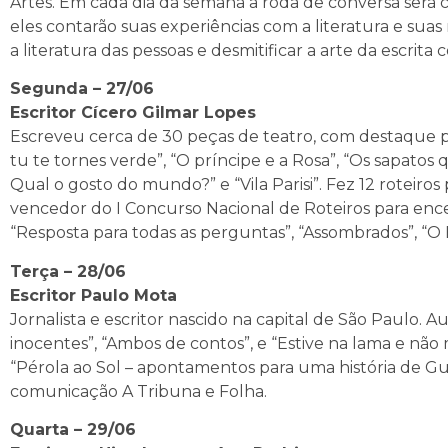
Artes. Em cada dia da semana a roda de conversa será 
eles contarão suas experiências com a literatura e suas
a literatura das pessoas e desmitificar a arte da escrita
Segunda – 27/06
Escritor Cícero Gilmar Lopes
Escreveu cerca de 30 peças de teatro, com destaque pa
tu te tornes verde”, “O príncipe e a Rosa”, “Os sapatos q
Qual o gosto do mundo?” e “Vila Parisi”. Fez 12 roteir
vencedor do I Concurso Nacional de Roteiros para ence
“Resposta para todas as perguntas”, “Assombrados”, “O
Terça – 28/06
Escritor Paulo Mota
Jornalista e escritor nascido na capital de São Paulo. Au
inocentes”, “Ambos de contos”, e “Estive na lama e não m
“Pérola ao Sol – apontamentos para uma história de Gu
comunicação A Tribuna e Folha.
Quarta – 29/06