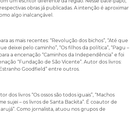
com um escritor diferente da região. Nesse bate-papo,
 respectivas obras já publicadas. A intenção é aproximar
 como algo inalcançável.
ra as mais recentes: “Revolução dos bichos”, “Até que
ue deixei pelo caminho”, “Os filhos da política”, “Pagu –
os para a encenação “Caminhos da Independência” e foi
nação “Fundação de São Vicente”. Autor dos livros:
 Estranho Goodfield” entre outros.
tor dos livros “Os ossos são todos iguais”, “Machos
e sujei – os livros de Santa Backita”. É coautor de
arujá”. Como jornalista, atuou nos grupos de