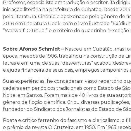
Professor, especialista em tradução e escritor. Já diri
iniciação literária na prefeitura de Cubatão. Desde 2014 
pela literatura. Cinéfilo e apaixonado pelo gênero de fi
2018 em Literatura Geek, com o livro ilustrado “Exídi
“Warwolf: O Ritual” e o roteiro do quadrinho “Exceção H
Sobre Afonso Schmidt –
Nasceu em Cubatão, mas fo
época, meados de 1906, trabalhou na construção da Li
letras e em uma de suas “desventuras” acabou desbr
e ajuda financeira de seus pais, empregos temporários 
Suas experiências lhe concederam vasto repertório qu
cadeiras em periódicos tradicionais como Estado de Sã
Noite, em Santos. Foram mais de 40 livros de sua auto
gênero de ficção científica. Criou diversas publicações,
fundador do Sindicato dos Jornalistas do Estado de Sã
Poeta e crítico ferrenho do fascismo e clericalismo, o
o prêmio da revista O Cruzeiro, em 1950. Em 1963 rece