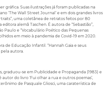
gner gráfica. Suas ilustrações já foram publicadas na
icano ‘The Wall Street Journal’ e em dois grandes livros
rtraits”, uma coletânea de retratos feitos por 80
 editora alemã Taschen. É autora de “Sebastião”,
São Paulo e “Vocabulário Poético das Pequenas
colhidos em meio à pandemia de Covid-19 em 2020.
ora de Educação Infantil. “Hannah Gaia e seus
o pela autora.
ios, graduou-se em Publicidade e Propaganda (1983) e
 autor do livro ‘Fui olhar a rua e outros poemas’,
terônimo de Pasquale Gliosci, uma caraterística de