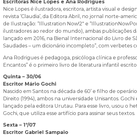
Escritoras Nice Lopes e Ana Rodrigues
Nice Lopes é ilustradora, escritora, artista visual e desi
revista ‘Claudia’, da Editora Abril, no jornal norte-amer
de Ilustração: “Illustration Now!2″ e “IllustrationNowPo
ilustradores ao redor do mundo), ambas publicações da
lançado em 2016, na Bienal Internacional do Livro de 
Saudades – um dicionário incompleto”, com verbetes 
Ana Rodrigues é pedagoga, psicóloga clínica e profess
Encantos” é o primeiro livro de literatura infantil escrit
Quinta – 30/06
Escritor Mário Gochi
Nascido em Santos na década de 60’ e filho de operár
Direito (1994), ambos na universidade Unisantos. Gochi é
lançado pela editora Urutau. Para esse livro, usou o he
Gochi, que utiliza esse artifício para assinar seus textos.
Sexta – 1º/07
Escritor Gabriel Sampaio