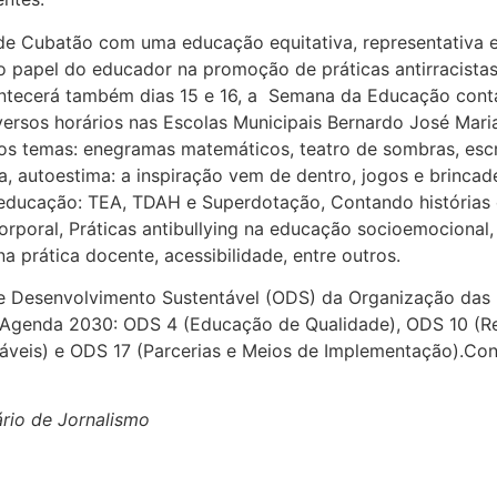
de Cubatão com uma educação equitativa, representativa e
o papel do educador na promoção de práticas antirracistas
contecerá também dias 15 e 16, a Semana da Educação cont
versos horários nas Escolas Municipais Bernardo José Mari
s temas: enegramas matemáticos, teatro de sombras, escrit
ica, autoestima: a inspiração vem de dentro, jogos e brinc
a educação: TEA, TDAH e Superdotação, Contando história
poral, Práticas antibullying na educação socioemocional,
na prática docente, acessibilidade, entre outros.
 de Desenvolvimento Sustentável (ODS) da Organização das
da Agenda 2030: ODS 4 (Educação de Qualidade), ODS 10 (
áveis) e ODS 17 (Parcerias e Meios de Implementação).C
rio de Jornalismo