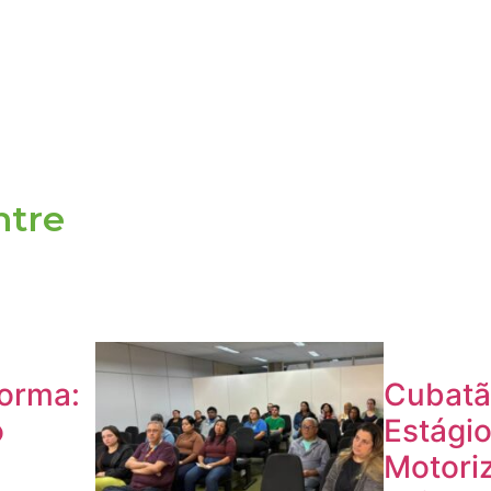
ntre
forma:
Cubatão
o
Estági
Motori