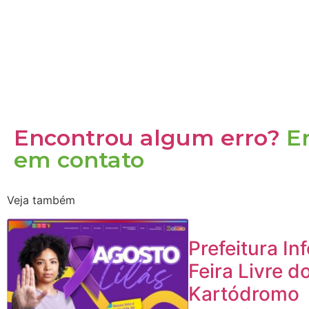
Encontrou algum erro?
E
em contato
Veja também
Prefeitura In
Feira Livre d
Kartódromo