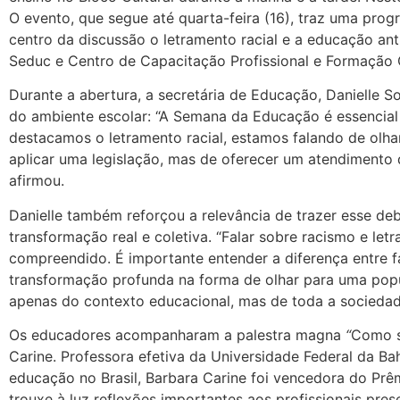
O evento, que segue até quarta-feira (16), traz uma prog
centro da discussão o letramento racial e a educação ant
Seduc e Centro de Capacitação Profissional e Formação 
Durante a abertura, a secretária de Educação, Danielle S
do ambiente escolar: “A Semana da Educação é essencial
destacamos o letramento racial, estamos falando de olha
aplicar uma legislação, mas de oferecer um atendimento 
afirmou.
Danielle também reforçou a relevância de trazer esse de
transformação real e coletiva. “Falar sobre racismo e l
compreendido. É importante entender a diferença entre f
transformação profunda na forma de olhar para uma popu
apenas do contexto educacional, mas de toda a sociedad
Os educadores acompanharam a palestra magna
“
Como se
Carine. Professora efetiva da Universidade Federal da Ba
educação no Brasil, Barbara Carine foi vencedora do Prê
trouxe à luz reflexões importantes aos profissionais pres