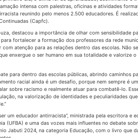
ramação intensa com palestras, oficinas e atividades form
irracista reunindo pelo menos 2.500 educadores. É realizado
Continuadas (Capfc).
ouza, destacou a importância de olhar com sensibilidade pa
 para fortalecer a formação dos professores da rede muni
r com atenção para as relações dentro das escolas. Não se
que enxergue o ser humano em sua totalidade e valorize o
bate para dentro das escolas públicas, abrindo caminhos p
etramento racial ainda é um desafio, porque nem sempre é 
alar sobre racismo e realmente atuar para combatê-lo. Ess
lação, na valorização de identidades e peculiaridades que
e.”
r um educador antirracista”, ministrada pela escritora e 
hia (UFBA) e uma das vozes mais influentes no debate sobre
mio Jabuti 2024, na categoria Educação, com o livro que d
entes.