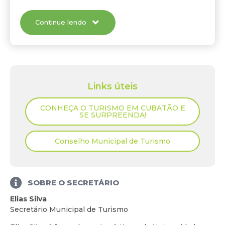
de Turismo e executar atividades de natureza
administrativa; oferecer suporte nos assuntos
Continue lendo
administrativos, orçamentários, contábeis e
financeiros aos Fundos Especiais vinculados à
Secretaria.
Links úteis
CONHEÇA O TURISMO EM CUBATÃO E
SE SURPREENDA!
Conselho Municipal de Turismo
SOBRE O SECRETÁRIO
Elias Silva
Secretário Municipal de Turismo