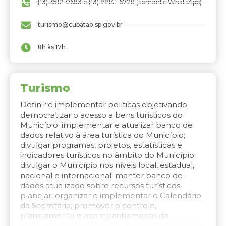
(13) 3512-0683 e (13) 99141-6728 (somente WhatsApp)
turismo@cubatao.sp.gov.br
8h às 17h
Turismo
Definir e implementar políticas objetivando
democratizar o acesso a bens turísticos do
Município; implementar e atualizar banco de
dados relativo à área turística do Município;
divulgar programas, projetos, estatísticas e
indicadores turísticos no âmbito do Município;
divulgar o Município nos níveis local, estadual,
nacional e internacional; manter banco de
dados atualizado sobre recursos turísticos;
planejar, organizar e implementar o Calendário
da Secretaria; promover o controle,
planejamento e acompanhamento da
execução orçamentária da Secretaria Municipal