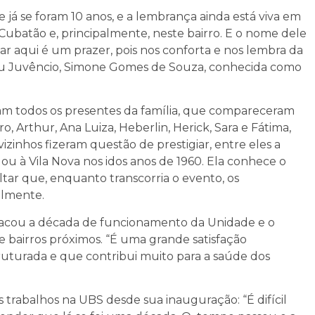
já se foram 10 anos, e a lembrança ainda está viva em
Cubatão e, principalmente, neste bairro. E o nome dele
r aqui é um prazer, pois nos conforta e nos lembra da
e Seu Juvêncio, Simone Gomes de Souza, conhecida como
aram todos os presentes da família, que compareceram
, Arthur, Ana Luiza, Heberlin, Herick, Sara e Fátima,
vizinhos fizeram questão de prestigiar, entre eles a
egou à Vila Nova nos idos anos de 1960. Ela conhece o
altar que, enquanto transcorria o evento, os
almente.
tacou a década de funcionamento da Unidade e o
e bairros próximos. “É uma grande satisfação
ruturada e que contribui muito para a saúde dos
trabalhos na UBS desde sua inauguração: “É difícil