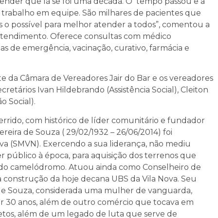
tender que lá se foi uma década. O tempo passou e a
o trabalho em equipe. São milhares de pacientes que
s o possível para melhor atender a todos”, comentou a
e atendimento. Oferece consultas com médico
alas de emergência, vacinação, curativo, farmácia e
 da Câmara de Vereadores Jair do Bar e os vereadores
cretários Ivan Hildebrando (Assistência Social), Cleiton
 Social).
ido, com histórico de líder comunitário e fundador
eira de Souza ( 29/02/1932 – 26/06/2014) foi
va (SMVN). Exercendo a sua liderança, não mediu
r público à época, para aquisição dos terrenos que
e do camelódromo. Atuou ainda como Conselheiro de
a construção da hoje decana UBS da Vila Nova. Seu
de Souza, considerada uma mulher de vanguarda,
r 30 anos, além de outro comércio que tocava em
isnetos, além de um legado de luta que serve de