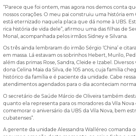
“Parece que foi ontem, mas agora nos demos conta que 
nossos corações. O meu pai construiu uma história em 
está eternizado naquela placa que dá nome à UBS. Esta
rica história de vida dele”, afirmou uma das filhas d
Monal, acompanhada pelos irmãos Sidney e Silvana.
Os três ainda lembraram do irmão Sérgio ‘China’ e cit
em massa. Lá estavam os sobrinhos Hebert, Murilo, Pedro
além das primas Rose, Sandra, Cleide e Izabel. Diversos 
dona Celina Maia da Silva, de 105 anos, cuja família ch
histórico da família e é paciente da unidade. Cabe ress
atendimentos agendados para o dia aconteciam norm
O secretário de Saúde Márcio de Oliveira também des
quanto ela representa para os moradores da Vila Nova 
comemorar o aniversário da UBS da Vila Nova, bem est
cubatenses”.
A gerente da unidade Alessandra Walléreo comanda os 