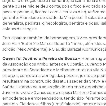
segurar a emoção deste momento, ao cair a ficha e en
gente quase não se deu conta, pois o foco é voltado a
passam por aqui, ficamos com a certeza de que fizemo
gerente. A unidade de saúde da Vila possui 11 salas d
generalista, pediatra, ginecologista, dentista e possui s
coletas de sangue.
Participaram também da homenagem, o vice-presidente
José Elan ‘Batoré’ e Marcos Roberto ‘Tinho’, além dos se
Jordão (Meio Ambiente) e Claudio Barazal (Comunicação
Quem foi Juvêncio Pereira de Souza –
Homem aguerr
da Associação dos Ambulantes de Cubatão, Juvêncio Per
presidente da Sociedade de Melhoramentos da Vila No
esforços, com outras abnegadas pessoas, junto ao pode
resultaram na construção das atuais sedes da SMVN 
Saúde, lutando pela aquisição do terreno e depois pel
Juvêncio viveu 50 anos com a esposa Marlene Gomes 
empoderada e empreendedora, tendo sido feirante po
paralelo. Ele deixou filhos (um já falecido), netos e b