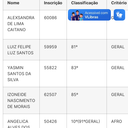
Nome
Inscrição
Classificação
Critério
ALEXSANDRA
60086
80º
GERAL
DE LIMA
CAITANO
LUIZ FELIPE
59959
81º
GERAL
LUZ SANTOS
YASMIN
55822
83º
GERAL
SANTOS DA
SILVA
IZONEIDE
62507
85º
GERAL
NASCIMENTO
DE MORAIS
ANGELICA
50426
10º(91ºGERAL)
AFRO
ALVES DOS