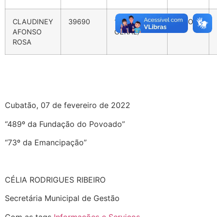
CLAUDINEY
39690
15º(124º
AFRO
AFONSO
GERAL)
ROSA
Cubatão, 07 de fevereiro de 2022
“489º da Fundação do Povoado”
“73º da Emancipação”
CÉLIA RODRIGUES RIBEIRO
Secretária Municipal de Gestão
Com as tags
Informações e Serviços