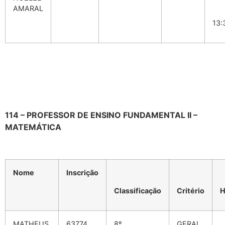
AMARAL
13:
114 – PROFESSOR DE ENSINO FUNDAMENTAL II –
MATEMÁTICA
Nome
Inscrição
Classificação
Critério
H
MATHEUS
63774
8º
GERAL