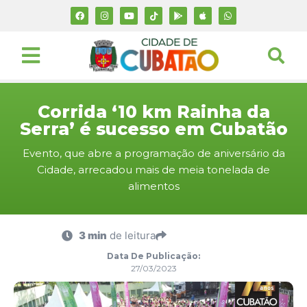
Corrida ‘10 km Rainha da
Serra’ é sucesso em Cubatão
Evento, que abre a programação de aniversário da
Cidade, arrecadou mais de meia tonelada de
alimentos
3 min
de leitura
Data De Publicação:
27/03/2023