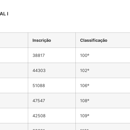
L I
Inscrição
Classificação
38817
100º
44303
102º
51088
106º
47547
108º
42508
109º