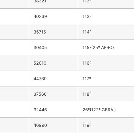
38321
112º
40339
113º
35715
114º
30405
115º(25º AFRO)
52010
116º
44769
117º
37560
118º
32446
26º(122º GERAl)
46990
119º