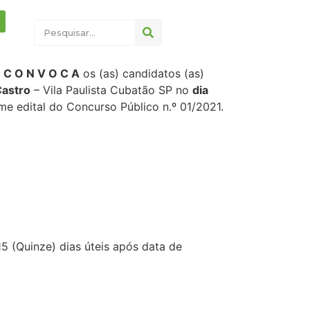
,
C O N V O C A
os (as) candidatos (as)
Castro
– Vila Paulista Cubatão SP no
dia
me edital do Concurso Público n.º 01/2021.
5 (Quinze) dias úteis após data de