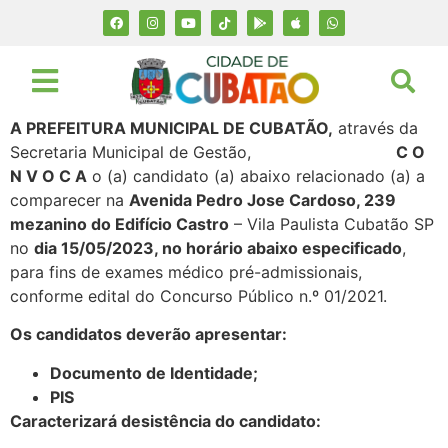
A PREFEITURA MUNICIPAL DE CUBATÃO,
através da
Secretaria Municipal de Gestão,
C O
N V O C A
o (a) candidato (a) abaixo relacionado (a) a
comparecer na
Avenida Pedro Jose Cardoso, 239
mezanino do Edifício Castro
– Vila Paulista Cubatão SP
no
dia 15/05/2023, no horário abaixo especificado
,
para fins de exames médico pré-admissionais,
conforme edital do Concurso Público n.º 01/2021.
Os candidatos deverão apresentar:
Documento de Identidade;
PIS
Caracterizará desistência do candidato: