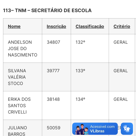
113– TNM – SECRETÁRIO DE ESCOLA
Nome
Inscrição
Classificação
Critério
ANDELSON
34807
132º
GERAL
JOSE DO
NASCIMENTO
SILVANA
39777
133º
GERAL
VALÉRIA
STOCO
ERIKA DOS
38148
134º
GERAL
SANTOS
CRIVELLI
JULIANO
50059
136º
GERAL
BARROS