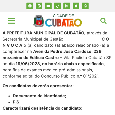
A PREFEITURA MUNICIPAL DE CUBATÃO,
através da
Secretaria Municipal de Gestão,
C O
N V O C A
o (a) candidato (a) abaixo relacionado (a) a
comparecer na
Avenida Pedro Jose Cardoso, 239
mezanino do Edifício Castro
– Vila Paulista Cubatão SP
no
dia 19/06/2023, no horário abaixo especificado
,
para fins de exames médico pré-admissionais,
conforme edital do Concurso Público n.º 01/2021.
Os candidatos deverão apresentar:
Documento de Identidade;
PIS
Caracterizará desistência do candidato: