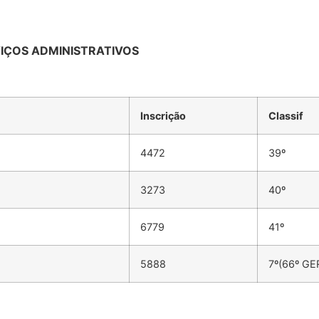
VIÇOS ADMINISTRATIVOS
Inscrição
Classif
4472
39º
3273
40º
6779
41º
5888
7º(66º GE