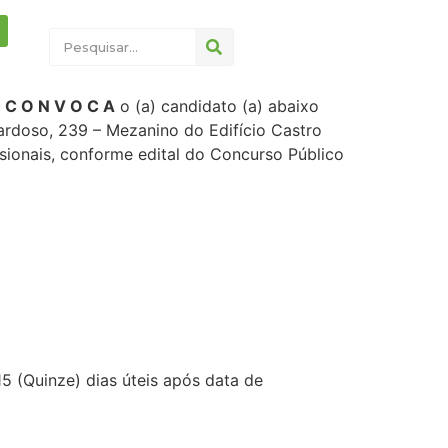
,
C O N V O C A
o (a) candidato (a) abaixo
rdoso, 239 – Mezanino do Edifício Castro
sionais, conforme edital do Concurso Público
5 (Quinze) dias úteis após data de