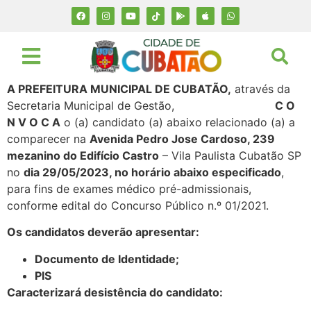
A PREFEITURA MUNICIPAL DE CUBATÃO,
através da
Secretaria Municipal de Gestão,
C O
N V O C A
o (a) candidato (a) abaixo relacionado (a) a
comparecer na
Avenida Pedro Jose Cardoso, 239
mezanino do Edifício Castro
– Vila Paulista Cubatão SP
no
dia 29/05/2023, no horário abaixo especificado
,
para fins de exames médico pré-admissionais,
conforme edital do Concurso Público n.º 01/2021.
Os candidatos deverão apresentar:
Documento de Identidade;
PIS
Caracterizará desistência do candidato: