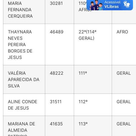
MARIA
30281
110º(21º
GERAL
FERNANDA
AFRO)
CERQUEIRA
THAYNARA
46489
22º(114º
AFRO
NEVES
GERAL)
PEREIRA
BORGES DE
JESUS
VALÉRIA
48222
111º
GERAL
APARECIDA DA
SILVA
ALINE CONDE
31511
112º
GERAL
DE JESUS
MARIANA DE
41635
113º
GERAL
ALMEIDA