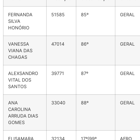
FERNANDA
51585
85º
GERAL
SILVA
HONÓRIO
VANESSA
47014
86º
GERAL
VIANA DAS
CHAGAS
ALEXSANDRO
39771
87º
GERAL
VITAL DOS
SANTOS
ANA
33040
88º
GERAL
CAROLINA
ARRUDA DIAS
GOMES
ELISAMARA
32134
17º(99º
AFRO