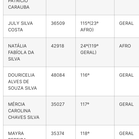
PATRICIO
CARAUBA
JULY SILVA
36509
115º(23º
GERAL
COSTA
AFRO)
NATÁLIA
42918
24º(119º
AFRO
FABÍOLA DA
GERAL)
SILVA
DOURICELIA
48084
116º
GERAL
ALVES DE
SOUZA SILVA
MÉRCIA
35027
117º
GERAL
CAROLINA
CHAVES SILVA
MAYRA
35374
118º
GERAL