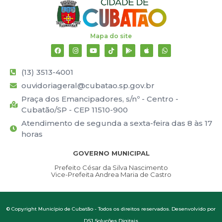
Mapa do site
(13) 3513-4001
ouvidoriageral@cubatao.sp.gov.br
Praça dos Emancipadores, s/nº - Centro -
Cubatão/SP - CEP 11510-900
Atendimento de segunda a sexta-feira das 8 às 17
horas
GOVERNO MUNICIPAL
Prefeito César da Silva Nascimento
Vice-Prefeita Andrea Maria de Castro
© Copyright Município de Cubatão - Todos os direitos reservados. Desenvolvido por
DSJ Soluções Digitais