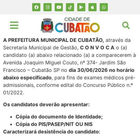
A PREFEITURA MUNICIPAL DE CUBATÃO,
através da
Secretaria Municipal de Gestão,
C O N V O C A
o (a)
candidato (a) abaixo relacionado (a) a comparecerem à
Avenida Joaquim Miguel Couto, nº 374- Jardim São
Francisco – Cubatão SP no
dia 30/06/2026 no horário
abaixo especificado
, para fins de exames médicos pré-
admissionais, conforme edital do Concurso Público n.º
01/2022.
Os candidatos deverão apresentar:
Cópia do documento de Identidade;
Cópia do PIS/PASEP/NIT OU NIS
Caracterizará desistência do candidato: