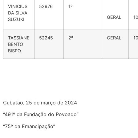
VINICIUS
52976
1º
DA SILVA
GERAL
1
SUZUKI
TASSIANE
52245
2º
GERAL
1
BENTO
BISPO
Cubatão, 25 de março de 2024
“491º da Fundação do Povoado”
“75º da Emancipação”