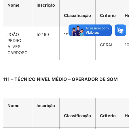
Nome
Inscrição
Classificação
Critério
H
JOÃO
52160
1º
PEDRO
GERAL
1
ALVES
CARDOSO
111 – TÉCNICO NIVEL MÉDIO – OPERADOR DE SOM
Nome
Inscrição
Classificação
Critério
H