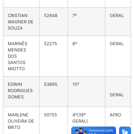
CRISTIAN
52848
7º
GERAL
WAGNER DE
SOUZA
MARINÊS
52275
8º
GERAL
MENDES
DOS
SANTOS
MIOTTO
EDWIN
53895
15º
RODRIGUES
GERAL
GOMES
MARLENE
50755
4º(39º
AFRO
OLIVEIRA DE
GERAL)
BRITO