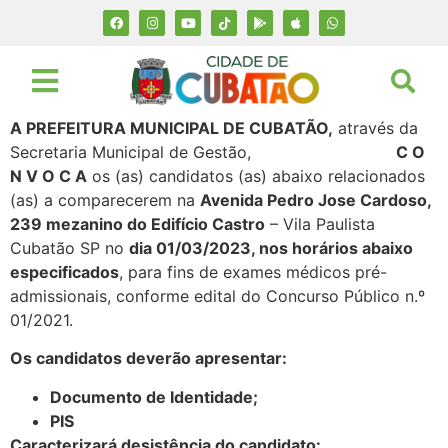
A PREFEITURA MUNICIPAL DE CUBATÃO,
através da
Secretaria Municipal de Gestão,
C O
N V O C A
os (as) candidatos (as) abaixo relacionados
(as) a comparecerem na
Avenida Pedro Jose Cardoso,
239 mezanino do Edifício Castro
– Vila Paulista
Cubatão SP no
dia 01/03/2023, nos horários abaixo
especificados
, para fins de exames médicos pré-
admissionais, conforme edital do Concurso Público n.º
01/2021.
Os candidatos deverão apresentar:
Documento de Identidade;
PIS
Caracterizará desistência do candidato: