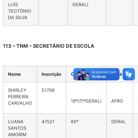
LUÍS
GERAL)
TEOTÔNIO
DA SILVA
113 – TNM – SECRETÁRIO DE ESCOLA
Nome
Inscrição
Classificação
Critério
SHIRLEY
51709
FERREIRA
19º(71ºGERAL)
AFRO
CARVALHO
LUANA
47521
65º
GERAL
SANTOS
AMORIM