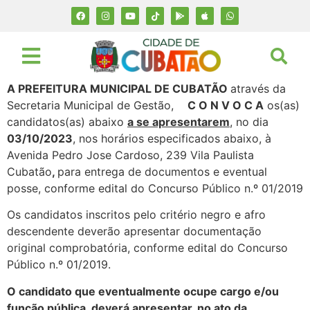
A PREFEITURA MUNICIPAL DE CUBATÃO
através da
Secretaria Municipal de Gestão,
C O N V O C A
os(as)
candidatos(as) abaixo
a se apresentarem
, no dia
03/10/2023
, nos horários especificados abaixo, à
Avenida Pedro Jose Cardoso, 239 Vila Paulista
Cubatão
,
para entrega de documentos e eventual
posse, conforme edital do Concurso Público n.º 01/2019
Os candidatos inscritos pelo critério negro e afro
descendente deverão apresentar documentação
original comprobatória, conforme edital do Concurso
Público n.º 01/2019.
O candidato que eventualmente ocupe cargo e/ou
função pública, deverá apresentar, no ato da