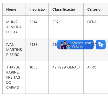
Nome
Inscrição
Classificação
Critério
MUNIZ
7214
207º
GERAL
ALMEIDA
COSTA
IVAN
6188
215º
GERAL
MARTINS
RIBEIRO
THAYSE
1655
42º(229ºGERAL)
AFRO
KARINE
FREITAS
DO
CARMO