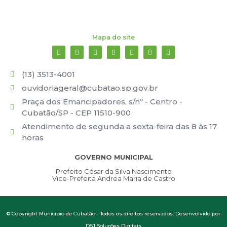
Mapa do site
(13) 3513-4001
ouvidoriageral@cubatao.sp.gov.br
Praça dos Emancipadores, s/nº - Centro -
Cubatão/SP - CEP 11510-900
Atendimento de segunda a sexta-feira das 8 às 17
horas
GOVERNO MUNICIPAL
Prefeito César da Silva Nascimento
Vice-Prefeita Andrea Maria de Castro
© Copyright Município de Cubatão - Todos os direitos reservados. Desenvolvido por
DSJ Soluções Digitais