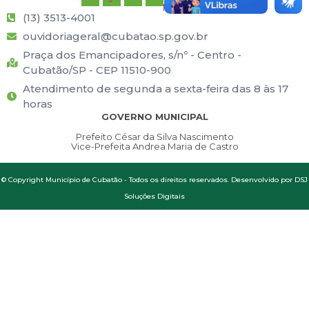
play
(13) 3513-4001
ouvidoriageral@cubatao.sp.gov.br
Praça dos Emancipadores, s/nº - Centro -
Cubatão/SP - CEP 11510-900
Atendimento de segunda a sexta-feira das 8 às 17
horas
GOVERNO MUNICIPAL
Prefeito César da Silva Nascimento
Vice-Prefeita Andrea Maria de Castro
© Copyright Município de Cubatão - Todos os direitos reservados. Desenvolvido por DSJ
Soluções Digitais