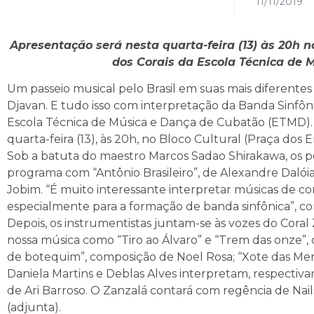
11/11/2019
Apresentação será nesta quarta-feira (13) às 20h 
dos Corais da Escola Técnica de
Um passeio musical pelo Brasil em suas mais diferentes 
Djavan. E tudo isso com interpretação da Banda Sinfôni
Escola Técnica de Música e Dança de Cubatão (ETMD). In
quarta-feira (13), às 20h, no Bloco Cultural (Praça dos 
Sob a batuta do maestro Marcos Sadao Shirakawa, os p
programa com “Antônio Brasileiro”, de Alexandre Da
Jobim. “É muito interessante interpretar músicas de co
especialmente para a formação de banda sinfônica”, 
Depois, os instrumentistas juntam-se às vozes do Cora
nossa música como “Tiro ao Álvaro” e “Trem das onze”, d
de botequim”, composição de Noel Rosa; “Xote das Meni
Daniela Martins e Deblas Alves interpretam, respectivam
de Ari Barroso. O Zanzalá contará com regência de Nai
(adjunta).