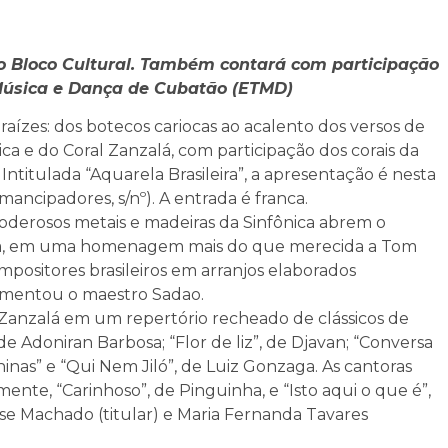
no Bloco Cultural. Também contará com participação
 Música e Dança de Cubatão (ETMD)
raízes: dos botecos cariocas ao acalento dos versos de
ca e do Coral Zanzalá, com participação dos corais da
titulada “Aquarela Brasileira”, a apresentação é nesta
Emancipadores, s/nº). A entrada é franca.
oderosos metais e madeiras da Sinfônica abrem o
lóia, em uma homenagem mais do que merecida a Tom
mpositores brasileiros em arranjos elaborados
comentou o maestro Sadao.
l Zanzalá em um repertório recheado de clássicos de
e Adoniran Barbosa; “Flor de liz”, de Djavan; “Conversa
nas” e “Qui Nem Jiló”, de Luiz Gonzaga. As cantoras
ente, “Carinhoso”, de Pinguinha, e “Isto aqui o que é”,
lse Machado (titular) e Maria Fernanda Tavares