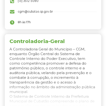
(13) 3512-5080
cgm@cubatao.sp.gov.br
8h às 17h
Controladoria-Geral
A Controladoria Geral do Município – CGM,
enquanto Órgão Central do Sistema de
Controle Interno do Poder Executivo, tem
como competência promover a defesa do
patrimônio público, o controle interno e a
auditoria pública, velando pela prevenção e o
combate à corrupção, o incremento à
transparência da gestão e o acesso à
informação no âmbito da administração pública
municipal.
O Sistema de Controle Interno da Prefeitura
Municipal de Cubatão compreende o plano de
organização e todos os métodos e medidas