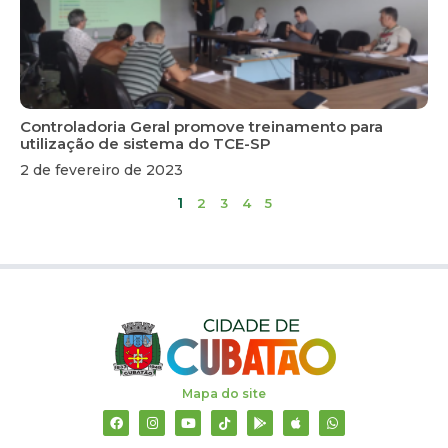
contas dos ordenadores de despesa, gestores e
responsáveis da Administração Direta Municipal,
de fato e de direito, por bens, numerários,
termos de ajustes e valores do Município ou a
ele confiados, sem prejuízo da competência das
unidades setoriais de controle;
Controladoria Geral promove treinamento para
XVI- realizar auditorias extraordinárias nos
utilização de sistema do TCE-SP
órgãos da Administração Pública Municipal
quando se fizerem necessárias;
2 de fevereiro de 2023
XVII – propor a realização de capacitações
1
2
3
4
5
relativas ao controle interno; e
XVIII – participar do processo de planejamento
e acompanhar a elaboração do Plano
Plurianual, da Lei de Diretrizes Orçamentárias e
dos Orçamentos do Município.
Mapa do site