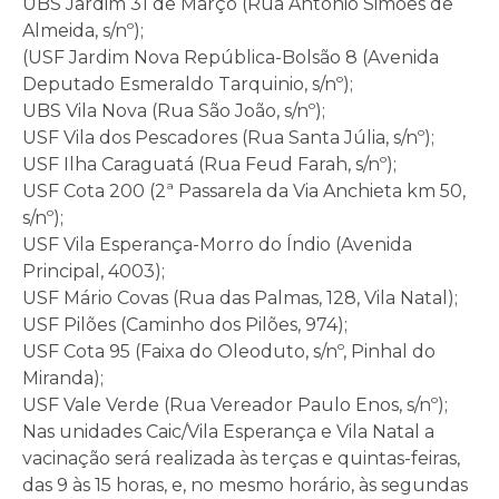
UBS Jardim 31 de Março (Rua Antônio Simões de
Almeida, s/nº);
(USF Jardim Nova República-Bolsão 8 (Avenida
Deputado Esmeraldo Tarquinio, s/nº);
UBS Vila Nova (Rua São João, s/nº);
USF Vila dos Pescadores (Rua Santa Júlia, s/nº);
USF Ilha Caraguatá (Rua Feud Farah, s/nº);
USF Cota 200 (2ª Passarela da Via Anchieta km 50,
s/nº);
USF Vila Esperança-Morro do Índio (Avenida
Principal, 4003);
USF Mário Covas (Rua das Palmas, 128, Vila Natal);
USF Pilões (Caminho dos Pilões, 974);
USF Cota 95 (Faixa do Oleoduto, s/nº, Pinhal do
Miranda);
USF Vale Verde (Rua Vereador Paulo Enos, s/nº);
Nas unidades Caic/Vila Esperança e Vila Natal a
vacinação será realizada às terças e quintas-feiras,
das 9 às 15 horas, e, no mesmo horário, às segundas