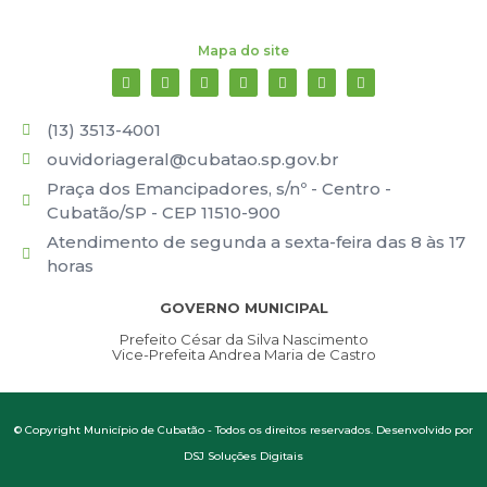
Mapa do site
(13) 3513-4001
ouvidoriageral@cubatao.sp.gov.br
Praça dos Emancipadores, s/nº - Centro -
Cubatão/SP - CEP 11510-900
Atendimento de segunda a sexta-feira das 8 às 17
horas
GOVERNO MUNICIPAL
Prefeito César da Silva Nascimento
Vice-Prefeita Andrea Maria de Castro
© Copyright Município de Cubatão - Todos os direitos reservados. Desenvolvido por
DSJ Soluções Digitais