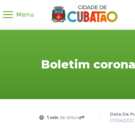
Boletim corona
Data De Pu
1 min
de leitura
07/04/2021