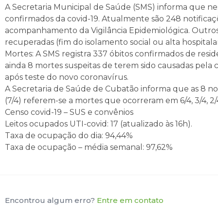
A Secretaria Municipal de Saúde (SMS) informa que nest
confirmados da covid-19. Atualmente são 248 notificaç
acompanhamento da Vigilância Epidemiológica. Outros 1
recuperadas (fim do isolamento social ou alta hospitalar
Mortes: A SMS registra 337 óbitos confirmados de reside
ainda 8 mortes suspeitas de terem sido causadas pela 
após teste do novo coronavírus.
A Secretaria de Saúde de Cubatão informa que as 8 not
(7/4) referem-se a mortes que ocorreram em 6/4, 3/4, 2/4 (d
Censo covid-19 – SUS e convênios
Leitos ocupados UTI-covid: 17 (atualizado às 16h).
Taxa de ocupação do dia: 94,44%
Taxa de ocupação – média semanal: 97,62%
Encontrou algum erro?
Entre em contato