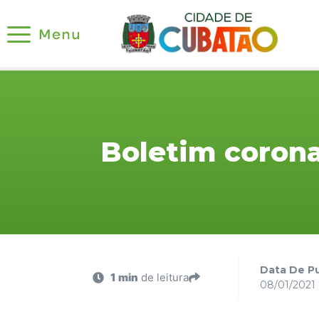
Boletim corona
Data De Pu
1 min
de leitura
08/01/2021