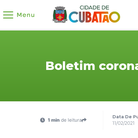
Boletim corona
Data De Pu
1 min
de leitura
11/02/2021