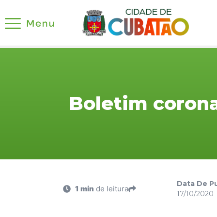
Boletim corona
Data De Pu
1 min
de leitura
17/10/2020