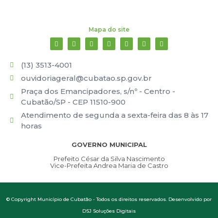
Mapa do site
(13) 3513-4001
ouvidoriageral@cubatao.sp.gov.br
Praça dos Emancipadores, s/nº - Centro -
Cubatão/SP - CEP 11510-900
Atendimento de segunda a sexta-feira das 8 às 17
horas
GOVERNO MUNICIPAL
Prefeito César da Silva Nascimento
Vice-Prefeita Andrea Maria de Castro
© Copyright Município de Cubatão - Todos os direitos reservados. Desenvolvido por
DSJ Soluções Digitais