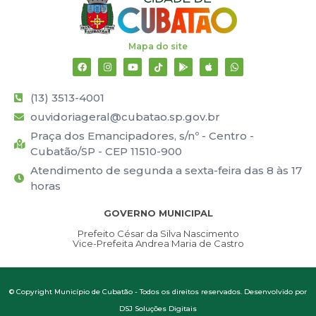
Mapa do site
(13) 3513-4001
ouvidoriageral@cubatao.sp.gov.br
Praça dos Emancipadores, s/nº - Centro -
Cubatão/SP - CEP 11510-900
Atendimento de segunda a sexta-feira das 8 às 17
horas
GOVERNO MUNICIPAL
Prefeito César da Silva Nascimento
Vice-Prefeita Andrea Maria de Castro
© Copyright Município de Cubatão - Todos os direitos reservados. Desenvolvido por
DSJ Soluções Digitais