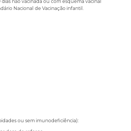
9 dias não vacinada ou com esquema vacinal
ário Nacional de Vacinação infantil.
bidades ou sem imunodeficiência):