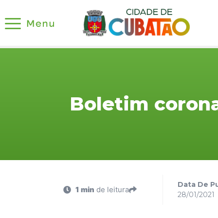
Boletim corona
Data De Pu
1 min
de leitura
28/01/2021