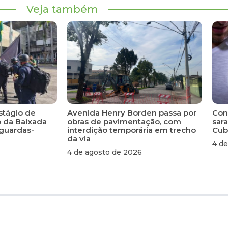
Veja também
Estágio de
Avenida Henry Borden passa por
Con
 da Baixada
obras de pavimentação, com
sar
 guardas-
interdição temporária em trecho
Cub
da via
4 de
4 de agosto de 2026