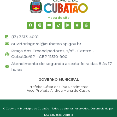
Mapa do site
(13) 3513-4001
ouvidoriageral@cubatao.sp.gov.br
Praça dos Emancipadores, s/nº - Centro -
Cubatão/SP - CEP 11510-900
Atendimento de segunda a sexta-feira das 8 às 17
horas
GOVERNO MUNICIPAL
Prefeito César da Silva Nascimento
Vice-Prefeita Andrea Maria de Castro
© Copyright Município de Cubatão - Todos os direitos reservados. Desenvolvido por
DSJ Soluções Digitais