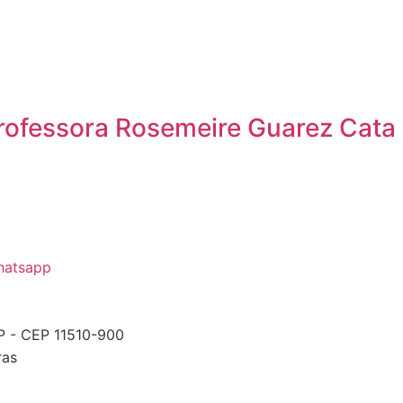
rofessora Rosemeire Guarez Cata 
atsapp
P - CEP 11510-900
ras