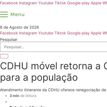
Ir
Facebook
Instagram
Youtube
Tiktok
Google-play
Apple
Wh
para
o
conteúdo
8 de Agosto de 2026
Facebook
Instagram
Youtube
Tiktok
Google-play
Apple
Wh
Pesquisar
CDHU móvel retorna a C
para a população
Atendimento itinerante da CDHU oferece renegociação de d
3 min
de leitura