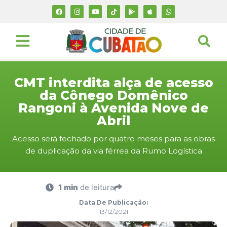
CMT interdita alça de acesso
da Cônego Domênico
Rangoni à Avenida Nove de
Abril
Acesso será fechado por quatro meses para as obras
de duplicação da via férrea da Rumo Logística
1 min
de leitura
Data De Publicação:
13/12/2021