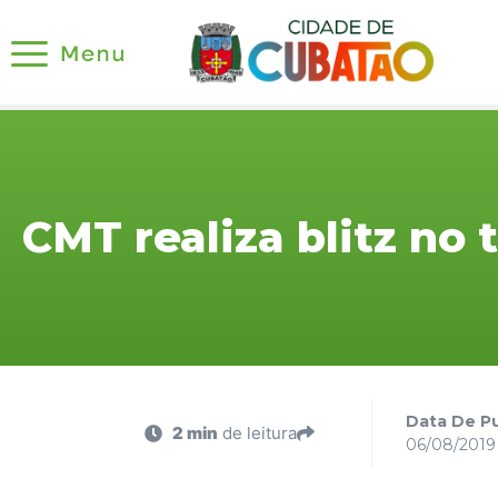
CMT realiza blitz no 
Data De Pu
2 min
de leitura
06/08/2019