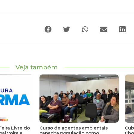
Veja também
Feira Livre do
Curso de agentes ambientais
Cuba
al volta a
capacita população como
Cho