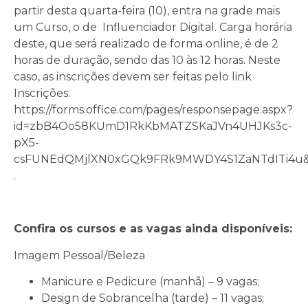
partir desta quarta-feira (10), entra na grade mais
um Curso, o de Influenciador Digital. Carga horária
deste, que será realizado de forma online, é de 2
horas de duração, sendo das 10 às 12 horas. Neste
caso, as inscrições devem ser feitas pelo link
Inscrições:
https://forms.office.com/pages/responsepage.aspx?
id=zbB4Oo58KUmD1RkKbMATZSKaJVn4UHJKs3c-
pX5-
csFUNEdQMjlXN0xGQk9FRk9MWDY4S1ZaNTdITi4u&r
.
Confira os cursos e as vagas ainda disponíveis:
Imagem Pessoal/Beleza
Manicure e Pedicure (manhã) – 9 vagas;
Design de Sobrancelha (tarde) – 11 vagas;