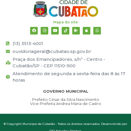
Mapa do site
(13) 3513-4001
ouvidoriageral@cubatao.sp.gov.br
Praça dos Emancipadores, s/nº - Centro -
Cubatão/SP - CEP 11510-900
Atendimento de segunda a sexta-feira das 8 às 17
horas
GOVERNO MUNICIPAL
Prefeito César da Silva Nascimento
Vice-Prefeita Andrea Maria de Castro
© Copyright Município de Cubatão - Todos os direitos reservados. Desenvolvido por
DSJ Soluções Digitais