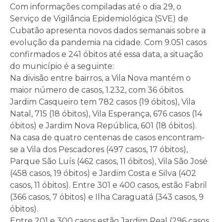
Com informações compiladas até o dia 29, o
Serviço de Vigilância Epidemiológica (SVE) de
Cubatão apresenta novos dados semanais sobre a
evolução da pandemia na cidade. Com 9.051 casos
confirmados e 241 óbitos até essa data, a situação
do município é a seguinte:
Na divisão entre bairros, a Vila Nova mantém o
maior número de casos, 1.232, com 36 óbitos.
Jardim Casqueiro tem 782 casos (19 óbitos), Vila
Natal, 715 (18 óbitos), Vila Esperança, 676 casos (14
óbitos) e Jardim Nova República, 601 (18 óbitos).
Na casa de quatro centenas de casos encontram-
se a Vila dos Pescadores (497 casos, 17 óbitos),
Parque São Luís (462 casos, 11 óbitos), Vila São José
(458 casos, 19 óbitos) e Jardim Costa e Silva (402
casos, 11 óbitos). Entre 301 e 400 casos, estão Fabril
(366 casos, 7 óbitos) e Ilha Caraguatá (343 casos, 9
óbitos).
Entre 201 e 300 casos estão Jardim Real (296 casos,