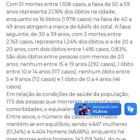
Com 51 mortes entre 1.558 casos, a faixa de 50 a 59
anos representa 21,16% dos óbitos na cidade,
enquanto os 16 óbitos (1.978 casos) na faixa de 40 a
49 anos atingem a marca de 6,64% do total. A faixa
seguinte, de 30 a 39 anos, com 3 mortes entre
2.163 casos, representa 1,24% dos óbitos, e a de 20 a
20 anos, com dois óbitos entre 1.495 casos, 0,83%.
São dois óbitos entre pessoas com menos de 20
anos: nenhum entre 15 e 19 anos (292 casos), 1 óbito
entre 10 e 14 anos (117 casos), nenhum óbito entre
5 e 9 anos (72 casos) e 1 óbito de 0 a 4 anos (46
casos).
Em relação às condições de saúde da população,
173 das pessoas que morreram apresentavam
comorbidades, o equivalente a 71,78% do total.
Entre sexos, o número de casos confirmados
mantém-se em equilíbrio, sendo 4.647 mulheres
(51,34%) e 4.404 homens (48,66%), enquanto há
mais mortes entre homens, 143 (59,34%), do que