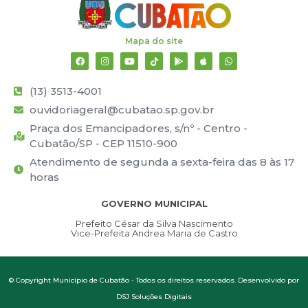
Mapa do site
(13) 3513-4001
ouvidoriageral@cubatao.sp.gov.br
Praça dos Emancipadores, s/nº - Centro -
Cubatão/SP - CEP 11510-900
Atendimento de segunda a sexta-feira das 8 às 17
horas
GOVERNO MUNICIPAL
Prefeito César da Silva Nascimento
Vice-Prefeita Andrea Maria de Castro
© Copyright Município de Cubatão - Todos os direitos reservados. Desenvolvido por
DSJ Soluções Digitais