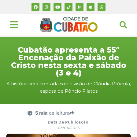
Cubatão apresenta a 55ª
Encenação da Paixão de
Cristo nesta sexta e sábado
(3 e 4)
A história será contada sob a visão de Cláudia Prócula,
esposa de Pôncio Pilatos
5 min
de leitura
Data De Publicação:
03/04/2026